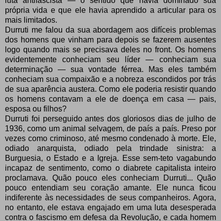
luta antifascista — o sentido que havia dominado sua
própria vida e que ele havia aprendido a articular para os
mais limitados.
Durruti me falou da sua abordagem aos difíceis problemas
dos homens que vinham para depois se fazerem ausentes
logo quando mais se precisava deles no front. Os homens
evidentemente conheciam seu líder — conheciam sua
determinação — sua vontade férrea. Mas eles também
conheciam sua compaixão e a nobreza escondidos por trás
de sua aparência austera. Como ele poderia resistir quando
os homens contavam a ele de doença em casa — pais,
esposa ou filhos?
Durruti foi perseguido antes dos gloriosos dias de julho de
1936, como um animal selvagem, de país a país. Preso por
vezes como criminoso, até mesmo condenado à morte. Ele,
odiado anarquista, odiado pela trindade sinistra: a
Burguesia, o Estado e a Igreja. Esse sem-teto vagabundo
incapaz de sentimento, como o diabrete capitalista inteiro
proclamava. Quão pouco eles conheciam Durruti... Quão
pouco entendiam seu coração amante. Ele nunca ficou
indiferente às necessidades de seus companheiros. Agora,
no entanto, ele estava engajado em uma luta desesperada
contra o fascismo em defesa da Revolução, e cada homem