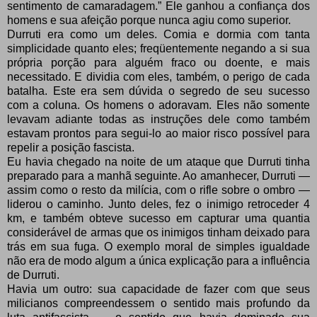
sentimento de camaradagem.” Ele ganhou a confiança dos
homens e sua afeição porque nunca agiu como superior.
Durruti era como um deles. Comia e dormia com tanta
simplicidade quanto eles; freqüentemente negando a si sua
própria porção para alguém fraco ou doente, e mais
necessitado. E dividia com eles, também, o perigo de cada
batalha. Este era sem dúvida o segredo de seu sucesso
com a coluna. Os homens o adoravam. Eles não somente
levavam adiante todas as instruções dele como também
estavam prontos para segui-lo ao maior risco possível para
repelir a posição fascista.
Eu havia chegado na noite de um ataque que Durruti tinha
preparado para a manhã seguinte. Ao amanhecer, Durruti —
assim como o resto da milícia, com o rifle sobre o ombro —
liderou o caminho. Junto deles, fez o inimigo retroceder 4
km, e também obteve sucesso em capturar uma quantia
considerável de armas que os inimigos tinham deixado para
trás em sua fuga. O exemplo moral de simples igualdade
não era de modo algum a única explicação para a influência
de Durruti.
Havia um outro: sua capacidade de fazer com que seus
milicianos compreendessem o sentido mais profundo da