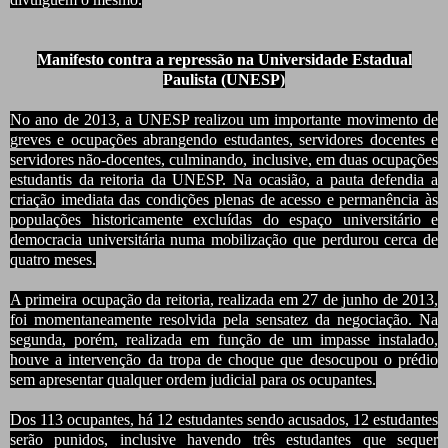
Manifesto contra a repressão na Universidade Estadual
Paulista (UNESP)
No ano de 2013, a UNESP realizou um importante movimento de
greves e ocupações abrangendo estudantes, servidores docentes e
servidores não-docentes, culminando, inclusive, em duas ocupações
estudantis da reitoria da UNESP. Na ocasião, a pauta defendia a
criação imediata das condições plenas de acesso e permanência às
populações historicamente excluídas do espaço universitário e
democracia universitária numa mobilização que perdurou cerca de
quatro meses.
A primeira ocupação da reitoria, realizada em 27 de junho de 2013,
foi momentaneamente resolvida pela sensatez da negociação. Na
segunda, porém, realizada em função de um impasse instalado,
houve a intervenção da tropa de choque que desocupou o prédio
sem apresentar qualquer ordem judicial para os ocupantes.
Dos 113 ocupantes, há 12 estudantes sendo acusados, 12 estudantes
serão punidos, inclusive havendo três estudantes que sequer