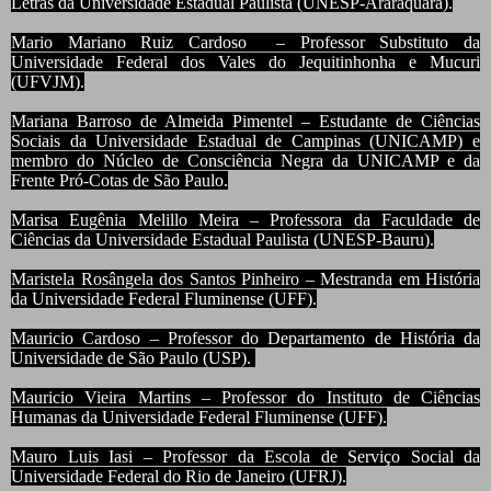
Letras da Universidade Estadual Paulista (UNESP-Araraquara).
Mario Mariano Ruiz Cardoso – Professor Substituto da
Universidade Federal dos Vales do Jequitinhonha e Mucuri
(UFVJM).
Mariana Barroso de Almeida Pimentel – Estudante de Ciências
Sociais da Universidade Estadual de Campinas (UNICAMP) e
membro do Núcleo de Consciência Negra da UNICAMP e da
Frente Pró-Cotas de São Paulo.
Marisa Eugênia Melillo Meira – Professora da Faculdade de
Ciências da Universidade Estadual Paulista (UNESP-Bauru).
Maristela Rosângela dos Santos Pinheiro – Mestranda em História
da Universidade Federal Fluminense (UFF).
Mauricio Cardoso – Professor do Departamento de História da
Universidade de São Paulo (USP).
Mauricio Vieira Martins – Professor do Instituto de Ciências
Humanas da Universidade Federal Fluminense (UFF).
Mauro Luis Iasi – Professor da Escola de Serviço Social da
Universidade Federal do Rio de Janeiro (UFRJ).