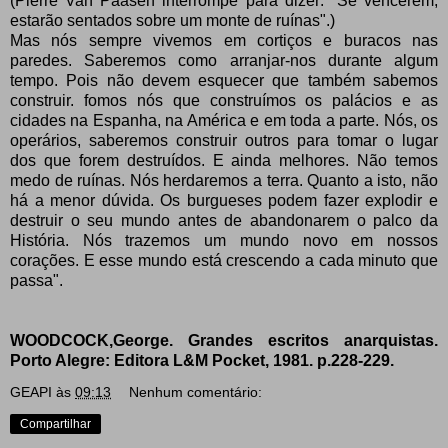
(Pierre Van Paasen interrompe para dizer: "Se vencerem,
estarão sentados sobre um monte de ruínas".)
Mas nós sempre vivemos em cortiços e buracos nas
paredes. Saberemos como arranjar-nos durante algum
tempo. Pois não devem esquecer que também sabemos
construir. fomos nós que construímos os palácios e as
cidades na Espanha, na América e em toda a parte. Nós, os
operários, saberemos construir outros para tomar o lugar
dos que forem destruídos. E ainda melhores. Não temos
medo de ruínas. Nós herdaremos a terra. Quanto a isto, não
há a menor dúvida. Os burgueses podem fazer explodir e
destruir o seu mundo antes de abandonarem o palco da
História. Nós trazemos um mundo novo em nossos
corações. E esse mundo está crescendo a cada minuto que
passa".
WOODCOCK,George. Grandes escritos anarquistas.
Porto Alegre: Editora L&M Pocket, 1981. p.228-229.
GEAPI
às
09:13
Nenhum comentário:
Compartilhar