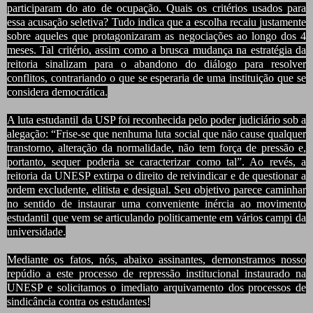
participaram do ato de ocupação. Quais os critérios usados para
essa acusação seletiva? Tudo indica que a escolha recaiu justamente
sobre aqueles que protagonizaram as negociações ao longo dos 4
meses. Tal critério, assim como a brusca mudança na estratégia da
reitoria sinalizam para o abandono do diálogo para resolver
conflitos, contrariando o que se esperaria de uma instituição que se
considera democrática.
A luta estudantil da USP foi reconhecida pelo poder judiciário sob a
alegação: “Frise-se que nenhuma luta social que não cause qualquer
transtorno, alteração da normalidade, não tem força de pressão e,
portanto, sequer poderia se caracterizar como tal”. Ao revés, a
reitoria da UNESP extirpa o direito de reivindicar e de questionar a
ordem excludente, elitista e desigual. Seu objetivo parece caminhar
no sentido de instaurar uma conveniente inércia ao movimento
estudantil que vem se articulando politicamente em vários campi da
universidade.
Mediante os fatos, nós, abaixo assinantes, demonstramos nosso
repúdio a este processo de repressão institucional instaurado na
UNESP e solicitamos o imediato arquivamento dos processos de
sindicância contra os estudantes!