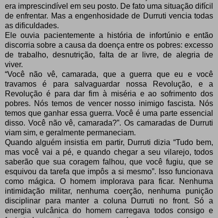
era imprescindível em seu posto. De fato uma situação difícil
de enfrentar. Mas a engenhosidade de Durruti vencia todas
as dificuldades.
Ele ouvia pacientemente a história de infortúnio e então
discorria sobre a causa da doença entre os pobres: excesso
de trabalho, desnutrição, falta de ar livre, de alegria de
viver.
“Você não vê, camarada, que a guerra que eu e você
travamos é para salvaguardar nossa Revolução, e a
Revolução é para dar fim à miséria e ao sofrimento dos
pobres. Nós temos de vencer nosso inimigo fascista. Nós
temos que ganhar essa guerra. Você é uma parte essencial
disso. Você não vê, camarada?”. Os camaradas de Durruti
viam sim, e geralmente permaneciam.
Quando alguém insistia em partir, Durruti dizia “Tudo bem,
mas você vai a pé, e quando chegar a seu vilarejo, todos
saberão que sua coragem falhou, que você fugiu, que se
esquivou da tarefa que impôs a si mesmo”. Isso funcionava
como mágica. O homem implorava para ficar. Nenhuma
intimidação militar, nenhuma coerção, nenhuma punição
disciplinar para manter a coluna Durruti no front. Só a
energia vulcânica do homem carregava todos consigo e