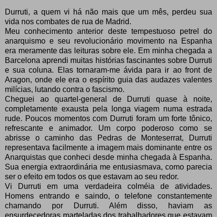
Durruti, a quem vi há não mais que um mês, perdeu sua
vida nos combates de rua de Madrid.
Meu conhecimento anterior deste tempestuoso petrel do
anarquismo e seu revolucionário movimento na Espanha
era meramente das leituras sobre ele. Em minha chegada a
Barcelona aprendi muitas histórias fascinantes sobre Durruti
e sua coluna. Elas tornaram-me ávida para ir ao front de
Aragon, onde ele era o espírito guia das audazes valentes
milícias, lutando contra o fascismo.
Cheguei ao quartel-general de Durruti quase à noite,
completamente exausta pela longa viagem numa estrada
rude. Poucos momentos com Durruti foram um forte tônico,
refrescante e animador. Um corpo poderoso como se
abrisse o caminho das Pedras de Monteserrat, Durruti
representava facilmente a imagem mais dominante entre os
Anarquistas que conheci desde minha chegada à Espanha.
Sua energia extraordinária me entusiasmava, como parecia
ser o efeito em todos os que estavam ao seu redor.
Vi Durruti em uma verdadeira colméia de atividades.
Homens entrando e saindo, o telefone constantemente
chamando por Durruti. Além disso, haviam as
ensurdecedoras marteladas dos trabalhadores que estavam